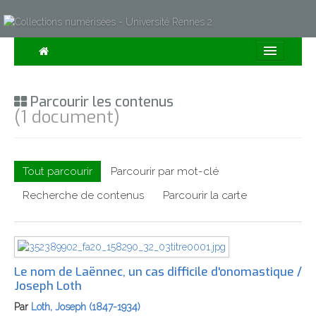
Consulter
Parcourir les contenus
Collections
(1 document)
Sur la Carte
Expositions
Tout parcourir
Parcourir par mot-clé
À propos
Recherche de contenus
Parcourir la carte
Recherche avancée
Le nom de Laënnec, un cas difficile d'onomastique /
Joseph Loth
Par
Loth, Joseph (1847-1934)