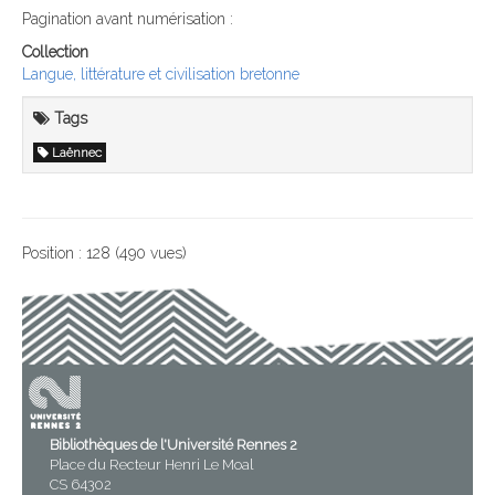
Pagination avant numérisation :
Collection
Langue, littérature et civilisation bretonne
Tags
Laënnec
Position :
128
(
490
vues)
Bibliothèques de l'Université Rennes 2
Place du Recteur Henri Le Moal
CS 64302