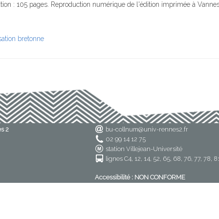
tion : 105 pages. Reproduction numérique de l'édition imprimée à Vanne
isation bretonne
es 2
bu-collnum@univ-rennes2.fr
02 99 14 12 75
station Villejean-Université
lignes C4, 12, 14, 52, 65, 68, 76, 77, 78, 8
Accessibilité : NON CONFORME