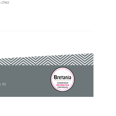
s chez
1, 82