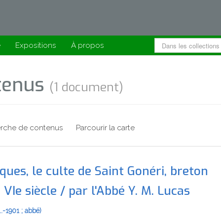
e
Expositions
À propos
ntenus
(1 document)
rche de contenus
Parcourir la carte
liques, le culte de Saint Gonéri, breton
VIe siècle‎ / par l'Abbé Y. M. Lucas
.-1901 ; abbé)