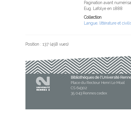
Pagination avant numérisa
Eug. Lafolye en 1888
Collection
Langue, littérature et civil
Position :
137
(
458
vues)
Bibliothèques de l'Université Renn
Place du Recteur Henri Le Moal
CS 64302
35 043 Rennes cedex