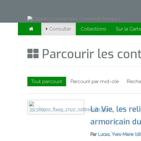
Consulter
Collections
Sur la Cart
Parcourir les co
Tout parcourir
Parcourir par mot-clé
Reche
La Vie, les re
armoricain du 
Par
Lucas, Yves-Marie (18.