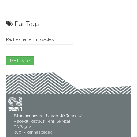
Par Tags
Recherche par mots-clés
Bibliothèques de l'Université Rennes 2
Place du Recteur Henri Le Moal
CS 64302
35 043 Rennes cedex