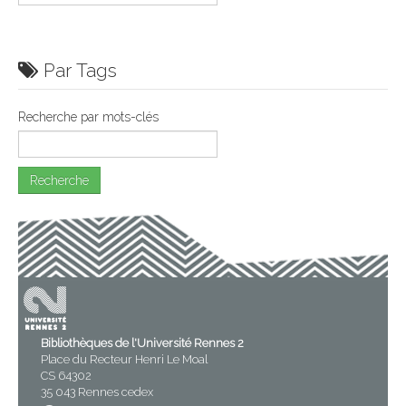
Par Tags
Recherche par mots-clés
Bibliothèques de l'Université Rennes 2
Place du Recteur Henri Le Moal
CS 64302
35 043 Rennes cedex