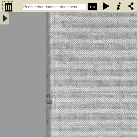
GO
Inventaire des monuments mégalithiques du département d\'Ille-et-
Vilaine / par P. Bézier - Bézier, Paul