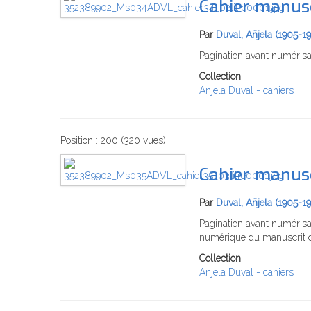
Cahier manusc
Par
Duval, Añjela (1905-1
Pagination avant numéris
Collection
Anjela Duval - cahiers
Position :
200
(
320
vues)
Cahier manusc
Par
Duval, Añjela (1905-1
Pagination avant numérisa
numérique du manuscrit d
Collection
Anjela Duval - cahiers