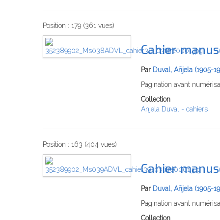
Position :
179
(
361
vues)
Cahier manusc
Par
Duval, Añjela (1905-1
Pagination avant numéris
Collection
Anjela Duval - cahiers
Position :
163
(
404
vues)
Cahier manusc
Par
Duval, Añjela (1905-1
Pagination avant numérisa
Collection