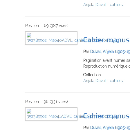
Anjela Duval - cahiers
Position :
169
(
387
vues)
Cahier manusc
Par
Duval, Añjela (1905-1
Pagination avant numérisa
Reproduction numérique d
Collection
Anjela Duval - cahiers
Position :
196
(
331
vues)
Cahier manusc
Par
Duval, Añjela (1905-1