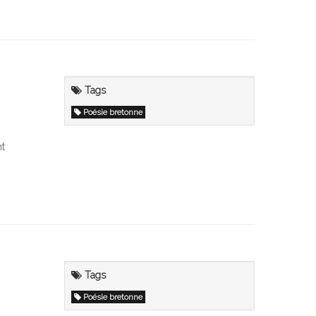
Tags
Poésie bretonne
nt
Tags
Poésie bretonne