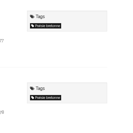
Tags
Poésie bretonne
77
Tags
Poésie bretonne
978