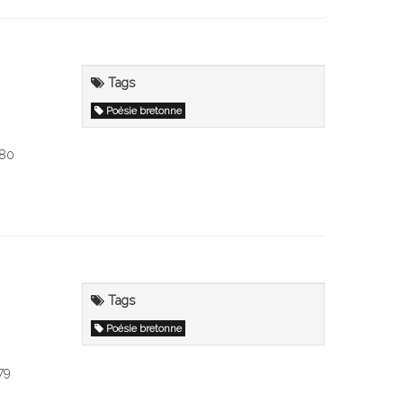
Tags
Poésie bretonne
980
Tags
Poésie bretonne
79