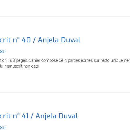
rit n° 40 / Anjela Duval
981)
tion : 88 pages. Cahier composé de 3 parties écrites sur recto uniqueme
u manuscrit non daté
rit n° 41 / Anjela Duval
981)