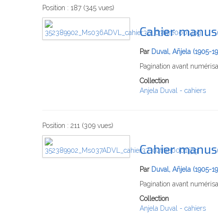
Position :
187
(
345
vues)
Cahier manusc
Par
Duval, Añjela (1905-1
Pagination avant numérisa
Collection
Anjela Duval - cahiers
Position :
211
(
309
vues)
Cahier manusc
Par
Duval, Añjela (1905-1
Pagination avant numérisa
Collection
Anjela Duval - cahiers