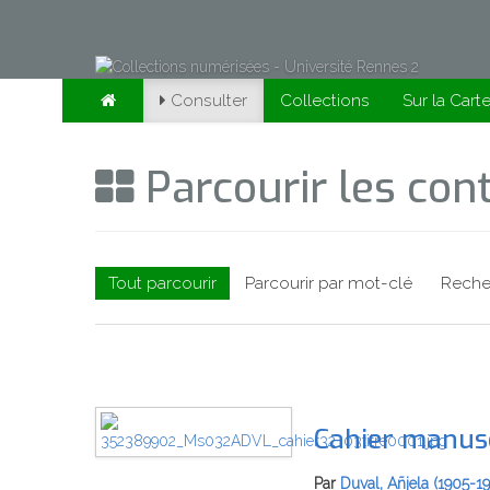
Consulter
Collections
Sur la Cart
Parcourir les co
Tout parcourir
Parcourir par mot-clé
Reche
Cahier manusc
Par
Duval, Añjela (1905-1