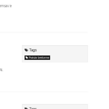
 emsav e
Tags
Poésie bretonne
74