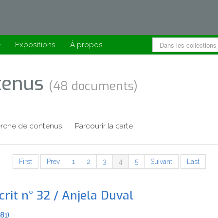
e
Expositions
À propos
ntenus
(48 documents)
rche de contenus
Parcourir la carte
First
Prev
1
2
3
4
5
Suivant
Last
rit n° 32 / Anjela Duval
981)