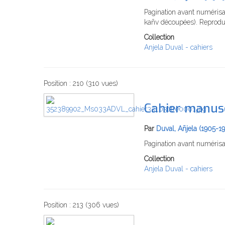
Pagination avant numérisa
kañv découpées). Reprodu
Collection
Anjela Duval - cahiers
Position :
210
(
310
vues)
Cahier manusc
Par
Duval, Añjela (1905-1
Pagination avant numérisa
Collection
Anjela Duval - cahiers
Position :
213
(
306
vues)