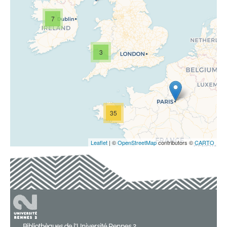
7
3
35
Leaflet
| ©
OpenStreetMap
contributors ©
CARTO
Trouver un contenu sur la carte
Leorik azo enn-han ann darn-vuia euz az geriou brezonnek ha
gallek pe : vocabulaire breton-français de M. Le Gonidec
De vocis Aremoricae usque ad sextum post Christum natum
saeculum forma atque significatione : Facultati Litterarum
Bibliothèques de l'Université Rennes 2