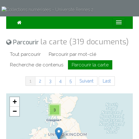
Consulter
la carte (319 documents)
Parcourir
Collections
Tout parcourir
Parcourir par mot-clé
Sur la Carte
Recherche de contenus
Parcourir la carte
Expositions
1
2
3
4
5
Suivant
Last
À propos
Recherche avancée
+
3
−