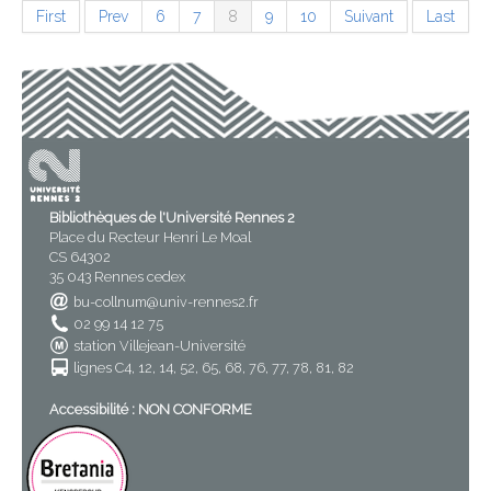
First
Prev
6
7
8
9
10
Suivant
Last
Bibliothèques de l'Université Rennes 2
Place du Recteur Henri Le Moal
CS 64302
35 043 Rennes cedex
bu-collnum@univ-rennes2.fr
02 99 14 12 75
station Villejean-Université
lignes C4, 12, 14, 52, 65, 68, 76, 77, 78, 81, 82
Accessibilité : NON CONFORME