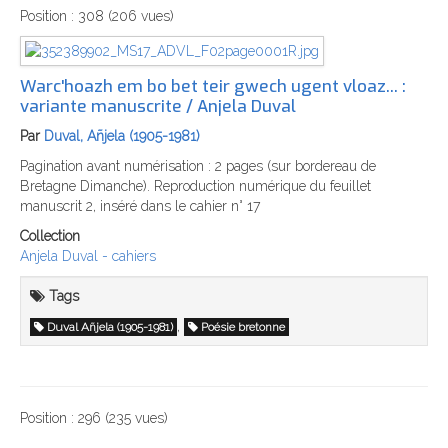
Position :
308
(
206
vues)
Warc'hoazh em bo bet teir gwech ugent vloaz... :
variante manuscrite / Anjela Duval
Par
Duval, Añjela (1905-1981)
Pagination avant numérisation : 2 pages (sur bordereau de
Bretagne Dimanche). Reproduction numérique du feuillet
manuscrit 2, inséré dans le cahier n° 17
Collection
Anjela Duval - cahiers
Tags
,
Duval Añjela (1905-1981)
Poésie bretonne
Position :
296
(
235
vues)