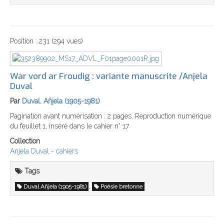
Position :
231
(
294
vues)
War vord ar Froudig : variante manuscrite /Anjela
Duval
Par
Duval, Añjela (1905-1981)
Pagination avant numérisation : 2 pages. Reproduction numérique
du feuillet 1, inséré dans le cahier n° 17
Collection
Anjela Duval - cahiers
Tags
,
Duval Añjela (1905-1981)
Poésie bretonne