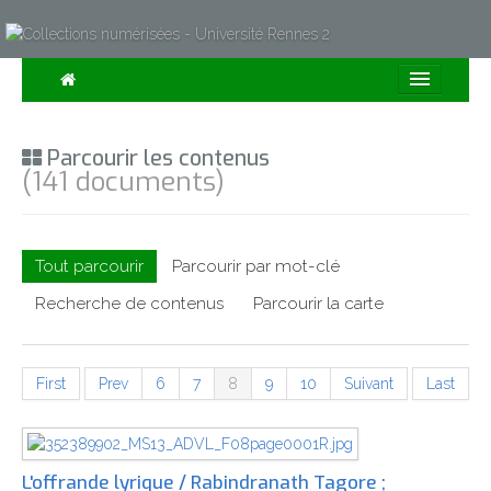
Consulter
Parcourir les contenus
Collections
(141 documents)
Sur la Carte
Expositions
Tout parcourir
Parcourir par mot-clé
À propos
Recherche de contenus
Parcourir la carte
Recherche avancée
First
Prev
6
7
8
9
10
Suivant
Last
L'offrande lyrique / Rabindranath Tagore ;