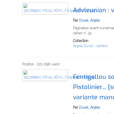
Advleunian : 
Par
Duval, Anjela
Pagination avant numérisat
cahier n° 34
Collection
Anjela Duval - cahiers
Position :
225
(
298
vues)
Fentigellou so
Pistolinier... 
variante manu
Par
Duval, Anjela