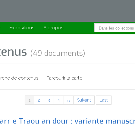
e
Expositions
À propos
ntenus
(49 documents)
rche de contenus
Parcourir la carte
1
2
3
4
5
Suivant
Last
arr e Traou an dour : variante manuscr