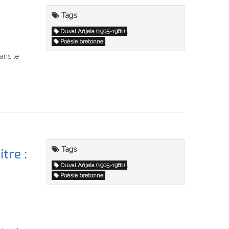
Tags
,
Duval Añjela (1905-1981)
Poésie bretonne
dans le
Tags
tre :
,
Duval Añjela (1905-1981)
Poésie bretonne