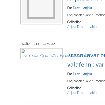
Par
Duval, Anjela
Pagination avant numérisa
Collection
Anjela Duval - cahiers
Position :
219
(
302
vues)
Krenn lavario
valafenn : va
Par
Duval, Anjela
Pagination avant numérisat
Collection
Anjela Duval - cahiers