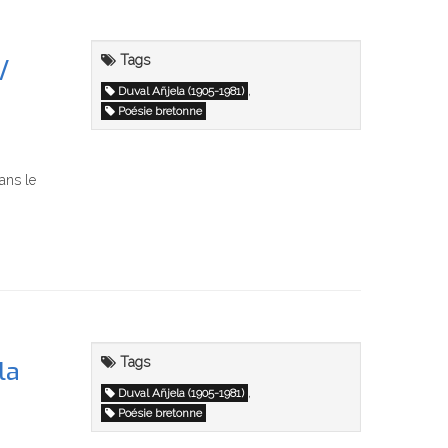
Tags
/
,
Duval Añjela (1905-1981)
Poésie bretonne
ans le
Tags
la
,
Duval Añjela (1905-1981)
Poésie bretonne