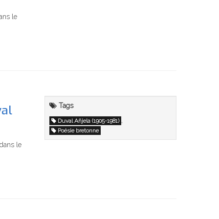
ans le
Tags
val
,
Duval Añjela (1905-1981)
Poésie bretonne
 dans le