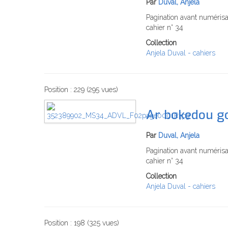
Par
Duval, Anjela
Pagination avant numérisat
cahier n° 34
Collection
Anjela Duval - cahiers
Position :
229
(
295
vues)
Ar bokedou go
Par
Duval, Anjela
Pagination avant numérisat
cahier n° 34
Collection
Anjela Duval - cahiers
Position :
198
(
325
vues)