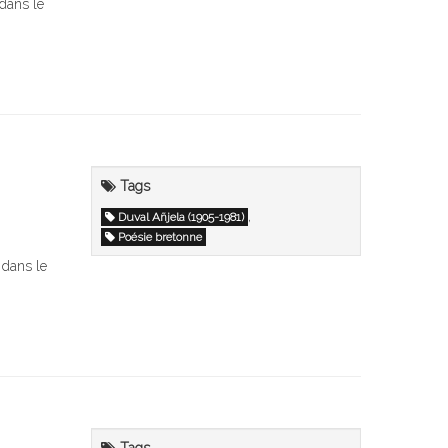
 dans le
Tags
,
Duval Añjela (1905-1981)
Poésie bretonne
 dans le