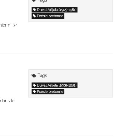
Tags
,
Duval Añjela (1905-1981)
Poésie bretonne
hier n° 34
Tags
,
Duval Añjela (1905-1981)
Poésie bretonne
 dans le