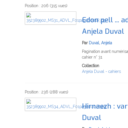
Position :
206
(
315
vues)
Edon pell ... 
Anjela Duval
Par
Duval, Anjela
Pagination avant numérisa
cahier n° 31
Collection
Anjela Duval - cahiers
Position :
236
(
288
vues)
Hirnaezh : var
Duval