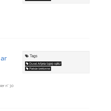
Tags
 ar
,
Duval Añjela (1905-1981)
Poésie bretonne
ier n° 30