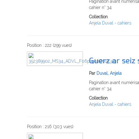
Pagination avant numérisat
cahier n° 34
Collection
Anjela Duval - cahiers
Position :
222
(
299
vues)
Guerz ar seiz 
Par
Duval, Anjela
Pagination avant numérisat
cahier n° 34
Collection
Anjela Duval - cahiers
Position :
216
(
303
vues)