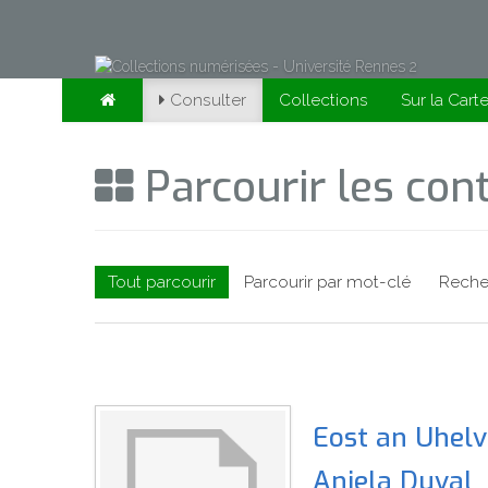
Consulter
Collections
Sur la Cart
Parcourir les co
Tout parcourir
Parcourir par mot-clé
Reche
Eost an Uhelv
Anjela Duval