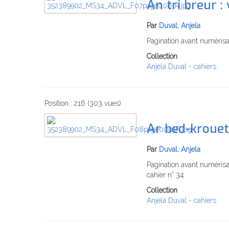
An tri breur :
Par
Duval, Anjela
Pagination avant numérisat
Collection
Anjela Duval - cahiers
Position :
216
(
303
vues)
Ar bed-krouet
Par
Duval, Anjela
Pagination avant numérisat
cahier n° 34
Collection
Anjela Duval - cahiers