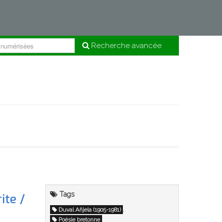
Recherche avancée
Tags
ite /
,
Duval Añjela (1905-1981)
Poésie bretonne