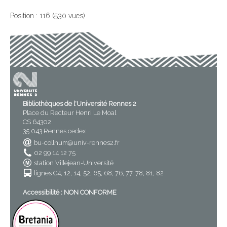
Position :
116
(
530
vues)
Bibliothèques de l'Université Rennes 2
Place du Recteur Henri Le Moal
CS 64302
35 043 Rennes cedex
bu-collnum@univ-rennes2.fr
02 99 14 12 75
station Villejean-Université
lignes C4, 12, 14, 52, 65, 68, 76, 77, 78, 81, 82
Accessibilité : NON CONFORME