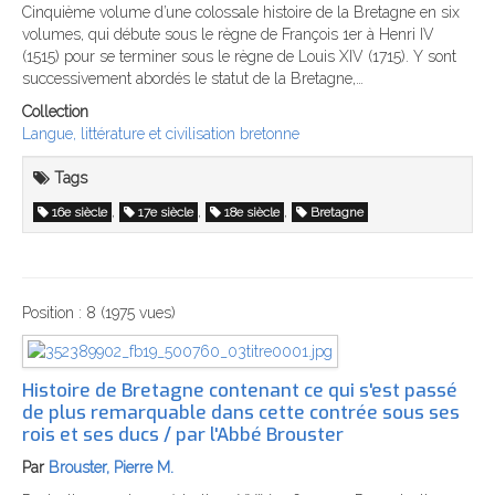
Cinquième volume d’une colossale histoire de la Bretagne en six
volumes, qui débute sous le règne de François 1er à Henri IV
(1515) pour se terminer sous le règne de Louis XIV (1715). Y sont
successivement abordés le statut de la Bretagne,…
Collection
Langue, littérature et civilisation bretonne
Tags
,
,
,
16e siècle
17e siècle
18e siècle
Bretagne
Position :
8
(
1975
vues)
Histoire de Bretagne contenant ce qui s'est passé
de plus remarquable dans cette contrée sous ses
rois et ses ducs / par l'Abbé Brouster
Par
Brouster, Pierre M.