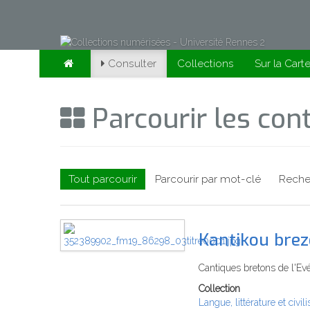
Consulter
Collections
Sur la Cart
Parcourir les co
Tout parcourir
Parcourir par mot-clé
Reche
Kantikou brez
Cantiques bretons de l'Ev
Collection
Langue, littérature et civil