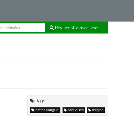
Recherche avancée
Tags
,
,
breton (langue)
cantiques
religion