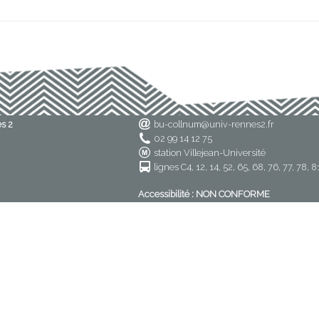
es 2
bu-collnum@univ-rennes2.fr
02 99 14 12 75
station Villejean-Université
lignes C4, 12, 14, 52, 65, 68, 76, 77, 78, 8
Accessibilité : NON CONFORME