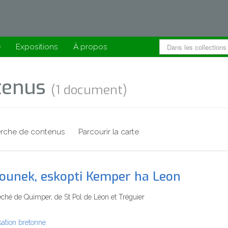
e
Expositions
À propos
ntenus
(1 document)
rche de contenus
Parcourir la carte
ounek, eskopti Kemper ha Leon
éché de Quimper, de St Pol de Léon et Tréguier
isation bretonne