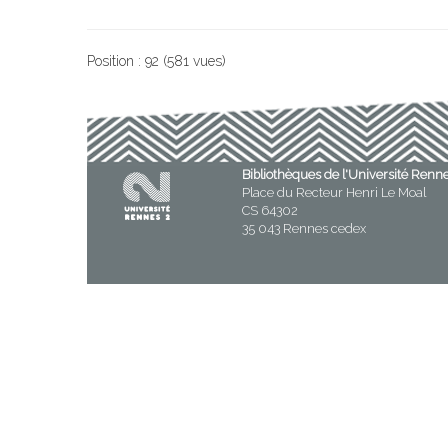
Position :
92
(
581
vues)
Bibliothèques de l'Université Renn
Place du Recteur Henri Le Moal
CS 64302
35 043 Rennes cedex