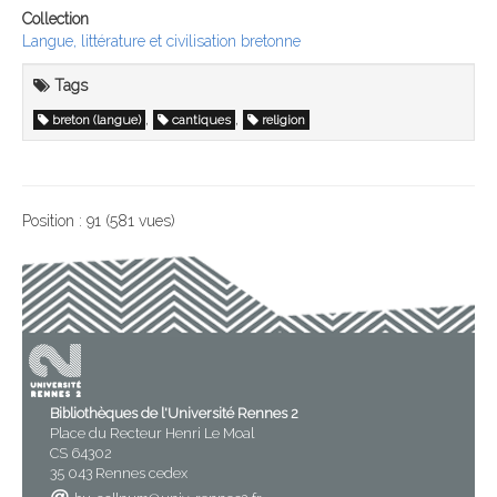
Collection
Langue, littérature et civilisation bretonne
Tags
,
,
breton (langue)
cantiques
religion
Position :
91
(
581
vues)
Bibliothèques de l'Université Rennes 2
Place du Recteur Henri Le Moal
CS 64302
35 043 Rennes cedex