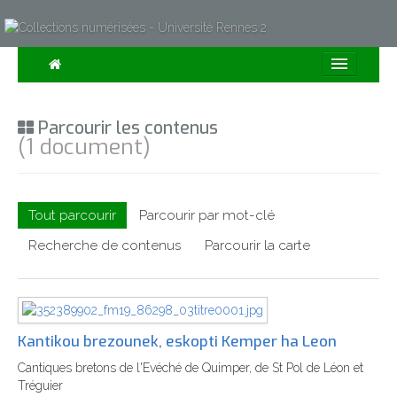
Consulter
Parcourir les contenus
Collections
(1 document)
Sur la Carte
Expositions
Tout parcourir
Parcourir par mot-clé
À propos
Recherche de contenus
Parcourir la carte
Recherche avancée
Kantikou brezounek, eskopti Kemper ha Leon
Cantiques bretons de l'Evéché de Quimper, de St Pol de Léon et
Tréguier