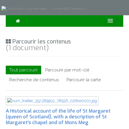
Consulter
Parcourir les contenus
Collections
(1 document)
Sur la Carte
Expositions
Tout parcourir
Parcourir par mot-clé
À propos
Recherche de contenus
Parcourir la carte
Recherche avancée
A Historical account of the life of St Margaret
(queen of Scotland), with a description of St
Margaret's chapel and of Mons Meg