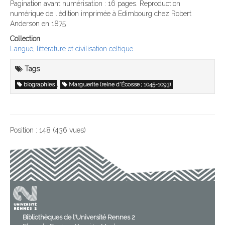
Pagination avant numérisation : 16 pages. Reproduction
numérique de l'édition imprimée à Edimbourg chez Robert
Anderson en 1875
Collection
Langue, littérature et civilisation celtique
Tags
,
biographies
Marguerite (reine d'Écosse ; 1045-1093)
Position :
148
(
436
vues)
Bibliothèques de l'Université Rennes 2