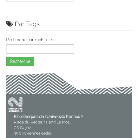
Par Tags
Recherche par mots-clés
Bibliothèques de l'Université Rennes 2
Place du Recteur Henri Le Moal
CS 64302
35 043 Rennes cedex