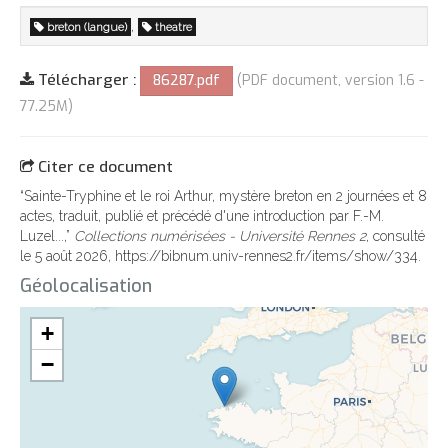
,
breton (langue)
theatre
Télécharger :
86287.pdf
(PDF document, version 1.6 -
77.25M)
Citer ce document
“Sainte-Tryphine et le roi Arthur, mystère breton en 2 journées et 8
actes, traduit‎, publié et précédé d'une introduction par F.-M.
Luzel...,”
Collections numérisées - Université Rennes 2
, consulté
le 5 août 2026,
https://bibnum.univ-rennes2.fr/items/show/334
.
Géolocalisation
+
−