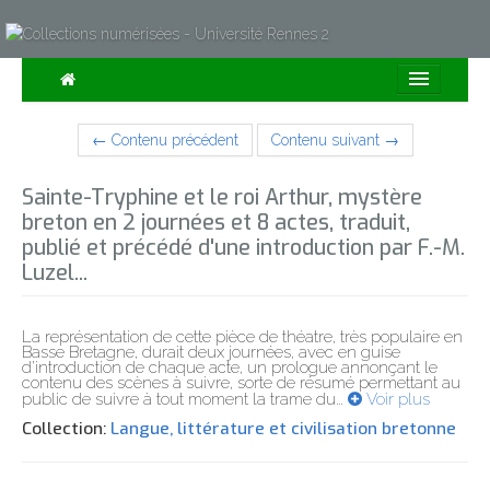
Consulter
← Contenu précédent
Contenu suivant →
Collections
Sainte-Tryphine et le roi Arthur, mystère
Sur la Carte
breton en 2 journées et 8 actes, traduit‎,
publié et précédé d'une introduction par F.-M.
Expositions
Luzel...
À propos
La représentation de cette pièce de théatre, très populaire en
Recherche avancée
Basse Bretagne, durait deux journées, avec en guise
d’introduction de chaque acte, un prologue annonçant le
contenu des scènes à suivre, sorte de résumé permettant au
public de suivre à tout moment la trame du
…
Voir plus
Collection:
Langue, littérature et civilisation bretonne