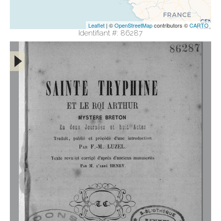
Leaflet
| ©
OpenStreetMap
contributors ©
CARTO
Identifiant #: 86287