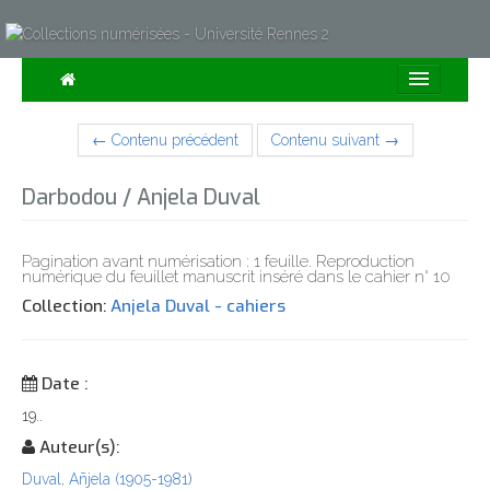
Consulter
← Contenu précédent
Contenu suivant →
Collections
Darbodou / Anjela Duval
Sur la Carte
Expositions
Pagination avant numérisation : 1 feuille. Reproduction
numérique du feuillet manuscrit inséré dans le cahier n° 10
À propos
Collection:
Anjela Duval - cahiers
Recherche avancée
Date :
19..
Auteur(s):
Duval, Añjela (1905-1981)