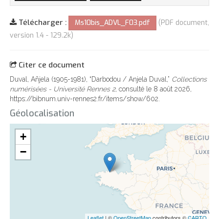
Télécharger :
Ms10bis_ADVL_F03.pdf
(PDF document,
version 1.4 - 129.2k)
Citer ce document
Duval, Añjela (1905-1981), “Darbodou / Anjela Duval,”
Collections
numérisées - Université Rennes 2
, consulté le 8 août 2026,
https://bibnum.univ-rennes2.fr/items/show/602
.
Géolocalisation
+
−
Leaflet
| ©
OpenStreetMap
contributors ©
CARTO