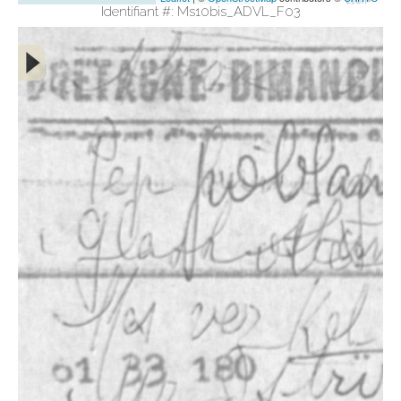
Identifiant #: Ms10bis_ADVL_F03