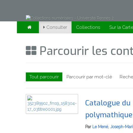
Consulter
Collections
Sur la Cart
Parcourir les co
Tout parcourir
Parcourir par mot-clé
Reche
Catalogue du 
polymathique 
Par
Le Mené, Joseph-Mar