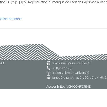
ion : II-72 p.-[III] pl. Reproduction numérique de l'édition imprimée à Va
isation bretonne
es 2
bu-collnum@univ-rennes2.fr
02 99 14 12 75
station Villejean-Université
lignes C4, 12, 14, 52, 65, 68, 76, 77, 78, 8
Accessibilité : NON CONFORME