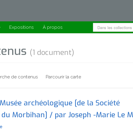
e
Expositions
À propos
ntenus
(1 document)
rche de contenus
Parcourir la carte
Musée archéologique [de la Société
du Morbihan] / par Joseph -Marie Le 
ie