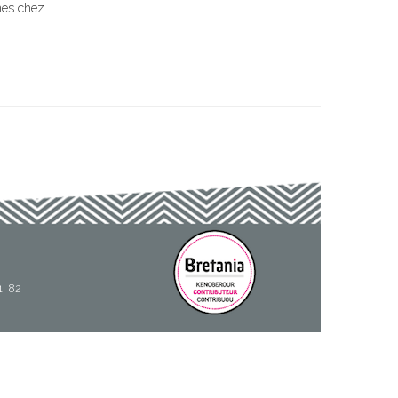
nnes chez
1, 82