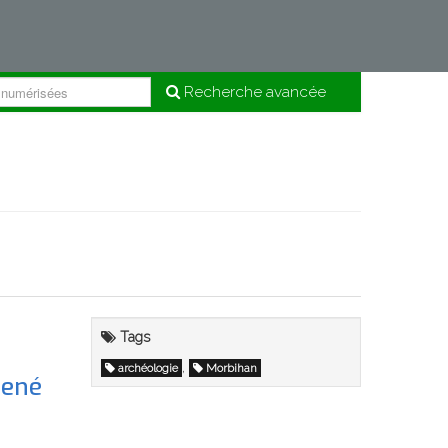
Recherche avancée
Tags
,
archéologie
Morbihan
Mené