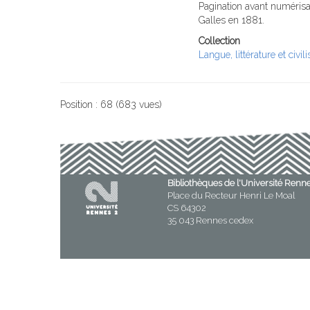
Pagination avant numérisat
Galles en 1881.
Collection
Langue, littérature et civil
Position :
68
(
683
vues)
Bibliothèques de l'Université Renn
Place du Recteur Henri Le Moal
CS 64302
35 043 Rennes cedex