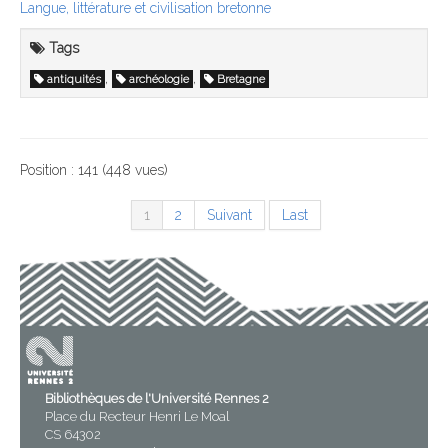
Langue, littérature et civilisation bretonne
Tags
,
,
antiquités
archéologie
Bretagne
Position :
141
(
448
vues)
1
2
Suivant
Last
Bibliothèques de l'Université Rennes 2
Place du Recteur Henri Le Moal
CS 64302