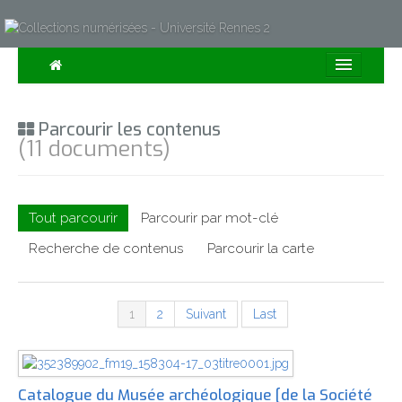
Consulter
Parcourir les contenus
Collections
(11 documents)
Sur la Carte
Expositions
Tout parcourir
Parcourir par mot-clé
À propos
Recherche de contenus
Parcourir la carte
Recherche avancée
1
2
Suivant
Last
Catalogue du Musée archéologique [de la Société