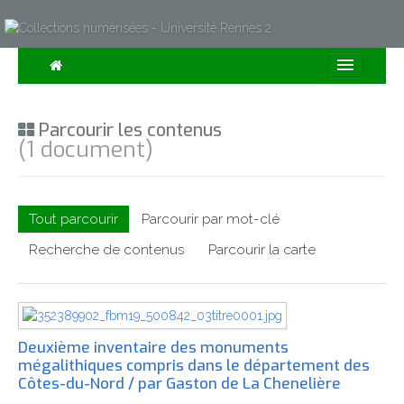
Consulter
Parcourir les contenus
Collections
(1 document)
Sur la Carte
Expositions
Tout parcourir
Parcourir par mot-clé
À propos
Recherche de contenus
Parcourir la carte
Recherche avancée
Deuxième inventaire des monuments
mégalithiques compris dans le département des
Côtes-du-Nord / par Gaston de La Chenelière