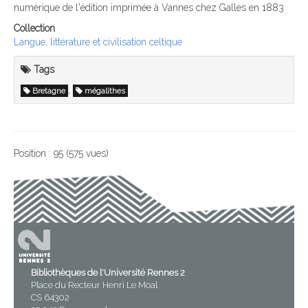
numérique de l'édition imprimée à Vannes chez Galles en 1883
Collection
Langue, littérature et civilisation celtique
Tags
,
Bretagne
mégalithes
Position :
95
(
575
vues)
Bibliothèques de l'Université Rennes 2
Place du Recteur Henri Le Moal
CS 64302