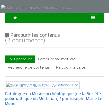
Consulter
Parcourir les contenus
Collections
(2 documents)
Sur la Carte
Expositions
Tout parcourir
Parcourir par mot-clé
À propos
Recherche de contenus
Parcourir la carte
Recherche avancée
Catalogue du Musée archéologique [de la Société
polymathique du Morbihan] / par Joseph -Marie Le
Mené