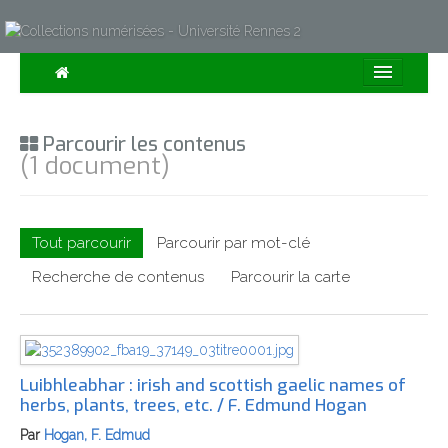
Consulter
Parcourir les contenus
Collections
(1 document)
Sur la Carte
Expositions
Tout parcourir
Parcourir par mot-clé
À propos
Recherche de contenus
Parcourir la carte
Recherche avancée
Luibhleabhar : irish and scottish gaelic names of
herbs, plants, trees, etc. / F. Edmund Hogan
Par
Hogan, F. Edmud