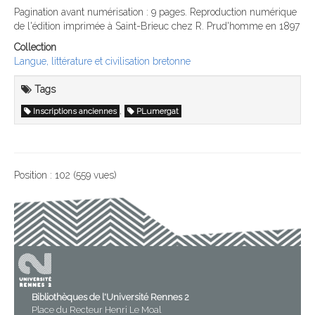
Pagination avant numérisation : 9 pages. Reproduction numérique
de l'édition imprimée à Saint-Brieuc chez R. Prud'homme en 1897
Collection
Langue, littérature et civilisation bretonne
Tags
,
Inscriptions anciennes
PLumergat
Position :
102
(
559
vues)
Bibliothèques de l'Université Rennes 2
Place du Recteur Henri Le Moal