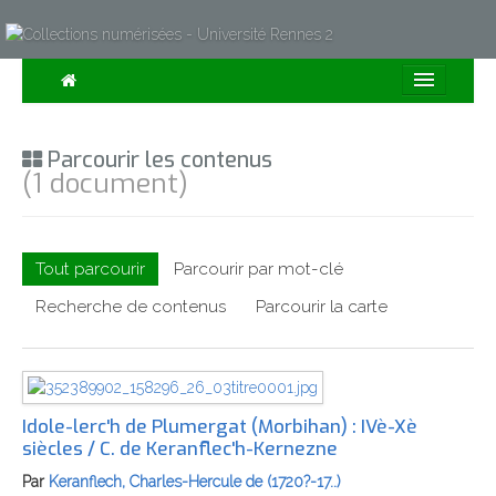
Consulter
Parcourir les contenus
Collections
(1 document)
Sur la Carte
Expositions
Tout parcourir
Parcourir par mot-clé
À propos
Recherche de contenus
Parcourir la carte
Recherche avancée
Idole-lerc'h de Plumergat (Morbihan) : IVè-Xè
siècles / C. de Keranflec'h-Kernezne
Par
Keranflech, Charles-Hercule de (1720?-17..)