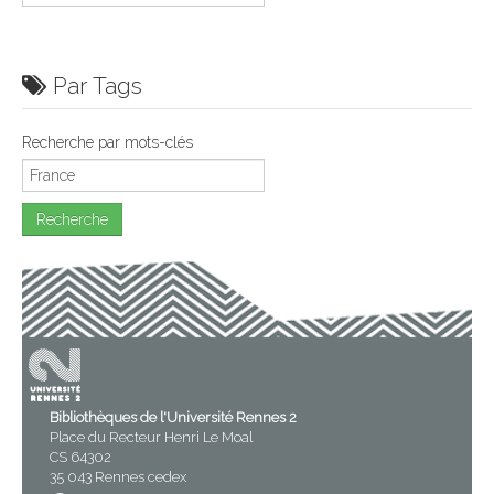
Par Tags
Recherche par mots-clés
Bibliothèques de l'Université Rennes 2
Place du Recteur Henri Le Moal
CS 64302
35 043 Rennes cedex