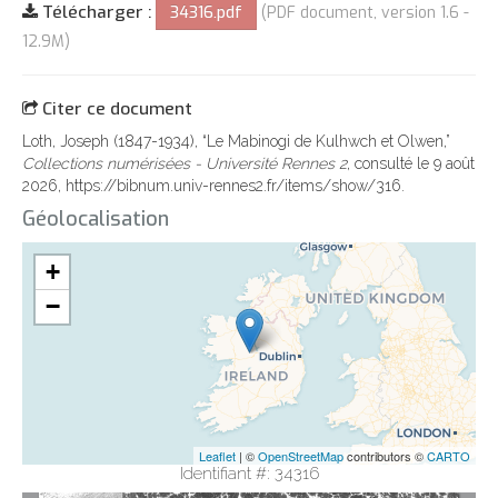
Télécharger :
34316.pdf
(PDF document, version 1.6 -
12.9M)
Citer ce document
Loth, Joseph (1847-1934), “Le Mabinogi de Kulhwch et Olwen,”
Collections numérisées - Université Rennes 2
, consulté le 9 août
2026,
https://bibnum.univ-rennes2.fr/items/show/316
.
Géolocalisation
+
−
Leaflet
| ©
OpenStreetMap
contributors ©
CARTO
Identifiant #: 34316