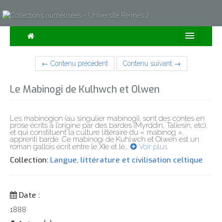
Consulter
← Contenu précédent
Contenu suivant →
Collections
Le Mabinogi de Kulhwch et Olwen
Sur la Carte
Expositions
Les mabinogion (au singulier mabinogi), sont des contes en
prose écrits à l’origine par des bardes (Myrddin, Taliesin, etc),
et qui constituent la culture littéraire du « mabinog »,
À propos
apprenti barde. Ce mabinogi de Kuhlwch et Olwen est un
roman gallois écrit entre le XIe et le
…
Voir plus
Recherche avancée
Collection:
Langue, littérature et civilisation celtique
Date :
1888