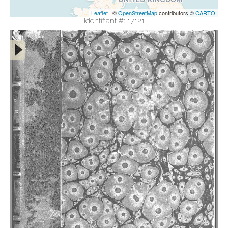
Leaflet
| ©
OpenStreetMap
contributors ©
CARTO
Identifiant #: 17121