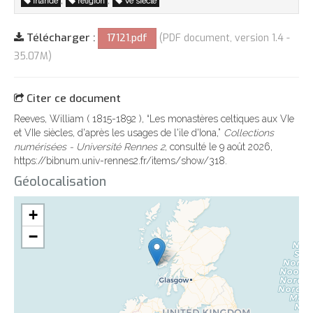
,
,
Irlande
religion
Ve siècle
Télécharger :
17121.pdf
(PDF document, version 1.4 -
35.07M)
Citer ce document
Reeves, William ( 1815-1892 ), “Les monastères celtiques aux VIe
et VIIe siècles, d'après les usages de l'ile d'Iona,”
Collections
numérisées - Université Rennes 2
, consulté le 9 août 2026,
https://bibnum.univ-rennes2.fr/items/show/318
.
Géolocalisation
+
−