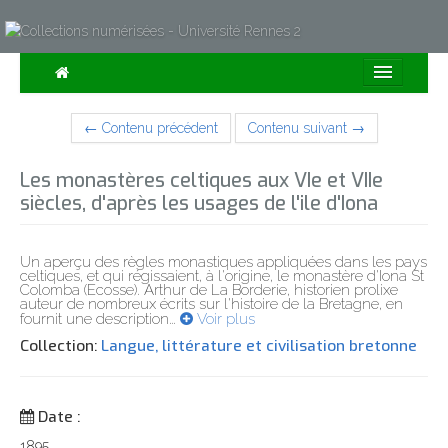
Consulter
← Contenu précédent
Contenu suivant →
Collections
Les monastères celtiques aux VIe et VIIe
Sur la Carte
siècles, d'après les usages de l'ile d'Iona
Expositions
Un aperçu des règles monastiques appliquées dans les pays
À propos
celtiques, et qui régissaient, à l'origine, le monastère d'Iona St
Colomba (Ecosse). Arthur de La Borderie, historien prolixe
auteur de nombreux écrits sur l'histoire de la Bretagne, en
fournit une description
…
Voir plus
Recherche avancée
Collection:
Langue, littérature et civilisation bretonne
Date :
1895