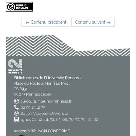
← Contenu précédent
Contenu suivant →
Bibliothèques de l'Université Rennes 2
Place du Recteur Henri Le Moal
CS 64302
35 043 Rennes cedex
bu-collnum@univ-rennes2.fr
02 99 14 12 75
station Villejean-Université
lignes C4, 12, 14, 52, 65, 68, 76, 77, 78, 81, 82
Accessibilité : NON CONFORME