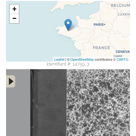
+
−
Leaflet
| ©
OpenStreetMap
contributors ©
CARTO
Identifiant #: 14759_3