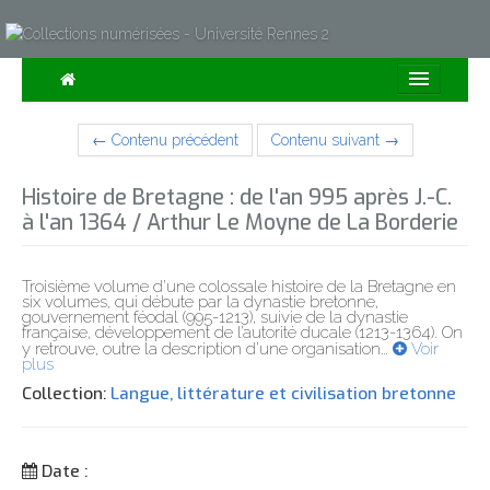
Consulter
← Contenu précédent
Contenu suivant →
Collections
Histoire de Bretagne : de l'an 995 après J.-C.
Sur la Carte
à l'an 1364 / Arthur Le Moyne de La Borderie
Expositions
Troisième volume d’une colossale histoire de la Bretagne en
À propos
six volumes, qui débute par la dynastie bretonne,
gouvernement féodal (995-1213), suivie de la dynastie
française, développement de l’autorité ducale (1213-1364). On
y retrouve, outre la description d’une organisation
…
Voir
Recherche avancée
plus
Collection:
Langue, littérature et civilisation bretonne
Date :