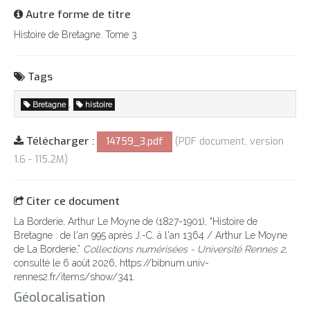
Autre forme de titre
Histoire de Bretagne. Tome 3
Tags
,
Bretagne
histoire
Télécharger :
14759_3.pdf
(PDF document, version
1.6 - 115.2M)
Citer ce document
La Borderie, Arthur Le Moyne de (1827-1901), “Histoire de
Bretagne : de l'an 995 après J.-C. à l'an 1364 / Arthur Le Moyne
de La Borderie,”
Collections numérisées - Université Rennes 2
,
consulté le 6 août 2026,
https://bibnum.univ-
rennes2.fr/items/show/341
.
Géolocalisation