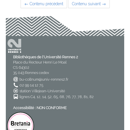
← Contenu précédent
Contenu suivant →
Bibliothèques de l'Université Rennes 2
Place du Recteur Henri Le Moal
CS 64302
35 043 Rennes cedex
bu-collnum@univ-rennes2.fr
02 99 14 12 75
station Villejean-Université
lignes C4, 12, 14, 52, 65, 68, 76, 77, 78, 81, 82
Accessibilité : NON CONFORME