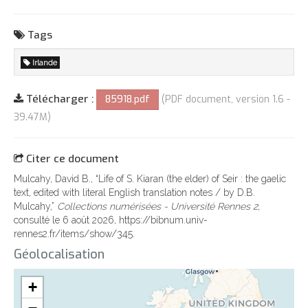
Tags
Irlande
Télécharger :
85918.pdf
(PDF document, version 1.6 -
39.47M)
Citer ce document
Mulcahy, David B., “Life of S. Kiaran (the elder) of Seir : the gaelic
text, edited with literal English translation notes / by D.B.
Mulcahy,”
Collections numérisées - Université Rennes 2
,
consulté le 6 août 2026,
https://bibnum.univ-
rennes2.fr/items/show/345
.
Géolocalisation
+