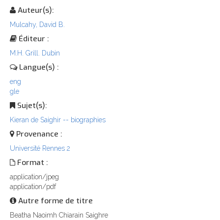
Auteur(s):
Mulcahy, David B.
Éditeur :
M.H. Grill. Dubin
Langue(s) :
eng
gle
Sujet(s):
Kieran de Saighir -- biographies
Provenance :
Université Rennes 2
Format :
application/jpeg
application/pdf
Autre forme de titre
Beatha Naoimh Chiarain Saighre