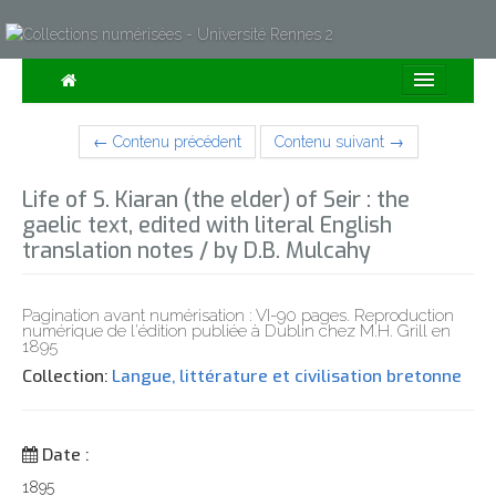
Consulter
← Contenu précédent
Contenu suivant →
Collections
Life of S. Kiaran (the elder) of Seir : the
Sur la Carte
gaelic text, edited with literal English
translation notes / by D.B. Mulcahy
Expositions
À propos
Pagination avant numérisation : VI-90 pages. Reproduction
numérique de l'édition publiée à Dublin chez M.H. Grill en
1895
Recherche avancée
Collection:
Langue, littérature et civilisation bretonne
Date :
1895