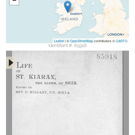
−
Leaflet
| ©
OpenStreetMap
contributors ©
CARTO
Identifiant #: 85918