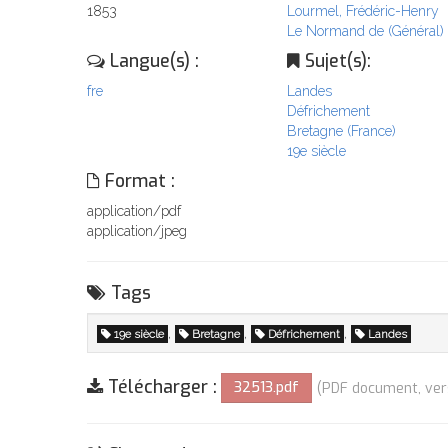
1853
Lourmel, Frédéric-Henry
Le Normand de (Général)
Langue(s) :
Sujet(s):
fre
Landes
Défrichement
Bretagne (France)
19e siècle
Format :
application/pdf
application/jpeg
Tags
,
,
,
19e siècle
Bretagne
Défrichement
Landes
Télécharger :
32513.pdf
(PDF document, vers