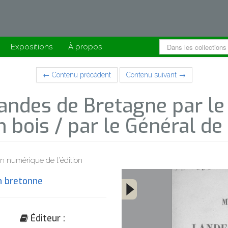
Expositions
À propos
← Contenu précédent
Contenu suivant →
landes de Bretagne par le
bois / par le Général d
n numérique de l'édition
on bretonne
Éditeur :