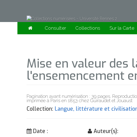
Consulter
Collections
Sur la Carte
Mise en valeur des 
l'ensemencement en 
Pagination avant numérisation : 39 pages. Reproductio
imprimée à Paris en 1853 chez Guiraudet et Jouaust
Collection:
Langue, littérature et civilisati
Date :
Auteur(s):