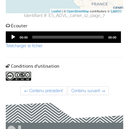
Leaflet
| ©
OpenStreetMap
contributors ©
CARTO
Identifiant #: ES_ADVL_cahier_12_page_7
Écouter
Audio
00:00
00:00
Player
Télécharger le fichier
Conditions d'utilisation
← Contenu précédent
Contenu suivant →