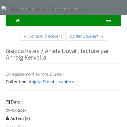
Consulter
← Contenu précédent
Contenu suivant →
Collections
Bisigou haleg / Añjela Duval ; lecture par
Sur la Carte
Annaig Kervella
Expositions
Enregistrement sonore. Durée :
À propos
Collection:
Anjela Duval - cahiers
Recherche avancée
Date :
05-05-2015
Auteur(s):
Duval, Añjela