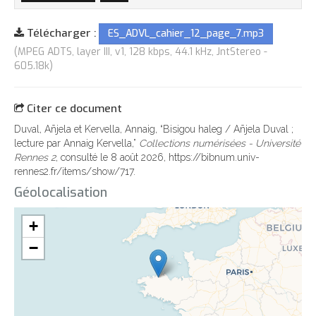
Télécharger :
ES_ADVL_cahier_12_page_7.mp3
(MPEG ADTS, layer III, v1, 128 kbps, 44.1 kHz, JntStereo -
605.18k)
Citer ce document
Duval, Añjela et Kervella, Annaig, “Bisigou haleg / Añjela Duval ;
lecture par Annaig Kervella,”
Collections numérisées - Université
Rennes 2
, consulté le 8 août 2026,
https://bibnum.univ-
rennes2.fr/items/show/717
.
Géolocalisation
+
−