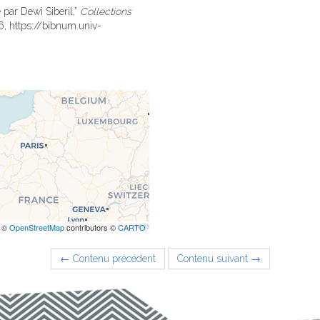
e par Dewi Siberil,”
Collections
26,
https://bibnum.univ-
 ©
OpenStreetMap
contributors ©
CARTO
← Contenu précédent
Contenu suivant →