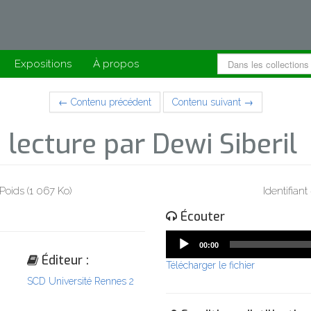
Expositions
À propos
← Contenu précédent
Contenu suivant →
; lecture par Dewi Siberil
Poids (1 067 Ko)
Identifia
Écouter
Audio
00:00
Player
Éditeur :
Télécharger le fichier
SCD Université Rennes 2