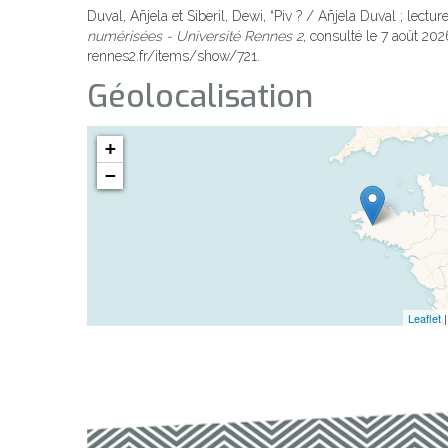
Duval, Añjela et Siberil, Dewi, “Piv ? / Añjela Duval ; lectur
numérisées - Université Rennes 2
, consulté le 7 août 20
rennes2.fr/items/show/721
.
Géolocalisation
+
−
Leaflet
|