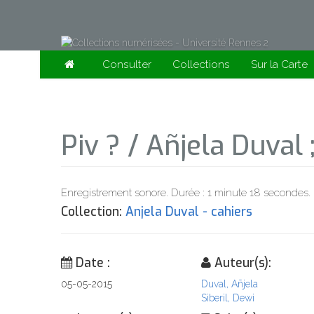
Consulter
Collections
Sur la Carte
Piv ? / Añjela Duval 
Enregistrement sonore. Durée : 1 minute 18 secondes. 
Collection:
Anjela Duval - cahiers
Date :
Auteur(s):
05-05-2015
Duval, Añjela
Siberil, Dewi