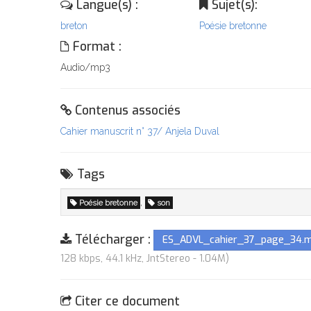
Langue(s) :
Sujet(s):
breton
Poésie bretonne
Format :
Audio/mp3
Contenus associés
Cahier manuscrit n° 37/ Anjela Duval
Tags
,
Poésie bretonne
son
Télécharger :
ES_ADVL_cahier_37_page_34.
128 kbps, 44.1 kHz, JntStereo - 1.04M)
Citer ce document