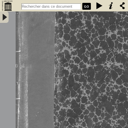
GO
Dinard Saint-Énogat à travers les âges, guide pittoresque et étude
historique... / par l\'abbé Joseph Mathurin,... - Mathurin‎, Joseph‎
(Abbé)