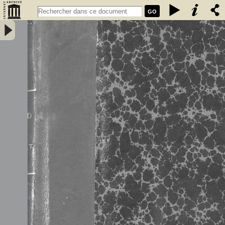
GO
Dinard Saint-Énogat à travers les âges, guide pittoresque et étude
historique... / par l\'abbé Joseph Mathurin,... - Mathurin‎, Joseph‎
(Abbé)