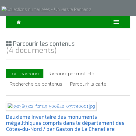
Consulter
Parcourir les contenus
Collections
(4 documents)
Sur la Carte
Expositions
Tout parcourir
Parcourir par mot-clé
À propos
Recherche de contenus
Parcourir la carte
Recherche avancée
Deuxième inventaire des monuments
mégalithiques compris dans le département des
Côtes-du-Nord / par Gaston de La Chenelière