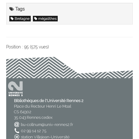
Tags
,
Bretagne
mégalithes
Position :
95
(
575
vues)
Bibliothèques de l'Université Rennes 2
Place du Recteur Henri Le Moal
CS 64302
35 043 Rennes cedex
bu-collnum@univ-rennes2.fr
02 99 14 12 75
station Villejean-Université