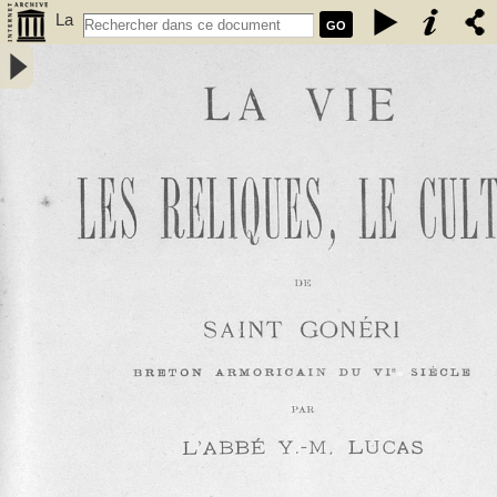
La
GO
Vie,
les reliques, le culte de Saint Gonéri, breton armoricain du VIe siècle‎
/ par l\'Abbé Y. M. Lucas - Lucas, Yves-Marie (18..-1901 ; abbé)