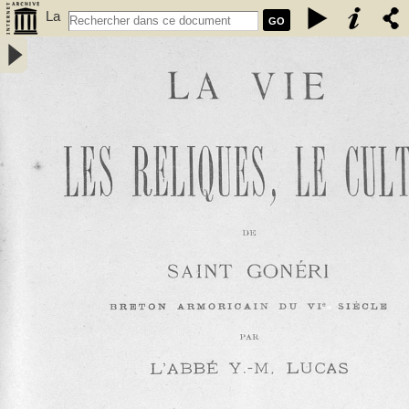
La
GO
Vie,
les reliques, le culte de Saint Gonéri, breton armoricain du VIe siècle‎
/ par l\'Abbé Y. M. Lucas - Lucas, Yves-Marie (18..-1901 ; abbé)