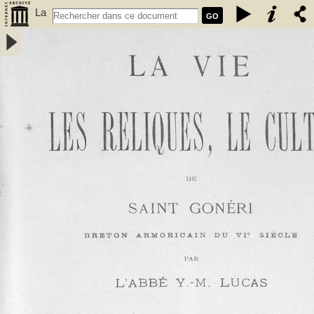
La
GO
Vie,
les reliques, le culte de Saint Gonéri, breton armoricain du VIe siècle‎
/ par l\'Abbé Y. M. Lucas - Lucas, Yves-Marie (18..-1901 ; abbé)