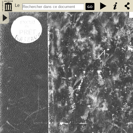
Le
GO
vieux Rennes : première partie / Paul Banéat - Banéat, Paul (1856-
1942)