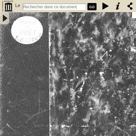
Le
GO
vieux Rennes : première partie / Paul Banéat - Banéat, Paul (1856-
1942)