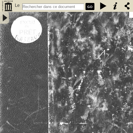
Le
GO
vieux Rennes : première partie / Paul Banéat - Banéat, Paul (1856-
1942)