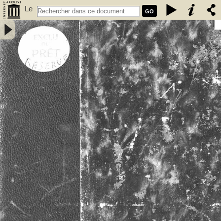
Le
GO
vieux Rennes : première partie / Paul Banéat - Banéat, Paul (1856-
1942)