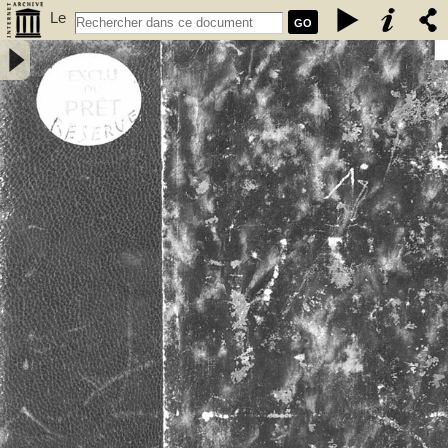
Le
GO
vieux Rennes : première partie / Paul Banéat - Banéat, Paul (1856-
1942)