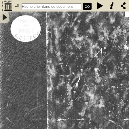
Le
GO
vieux Rennes : première partie / Paul Banéat - Banéat, Paul (1856-
1942)