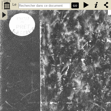
Le
GO
vieux Rennes : première partie / Paul Banéat - Banéat, Paul (1856-
1942)