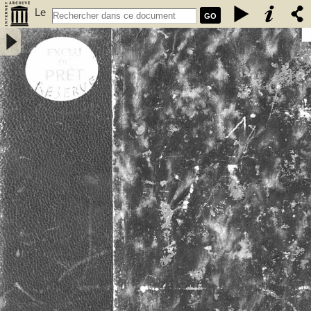
Le
GO
vieux Rennes : première partie / Paul Banéat - Banéat, Paul (1856-
1942)