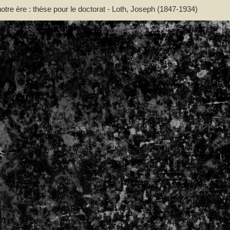
otre ère : thèse pour le doctorat - Loth, Joseph (1847-1934)