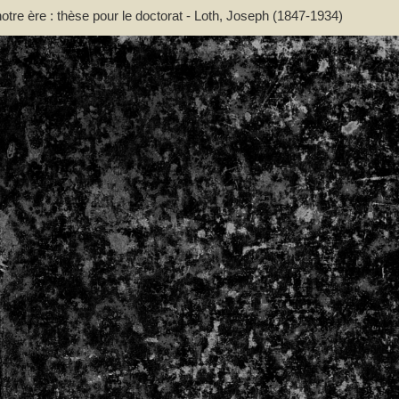
otre ère : thèse pour le doctorat - Loth, Joseph (1847-1934)