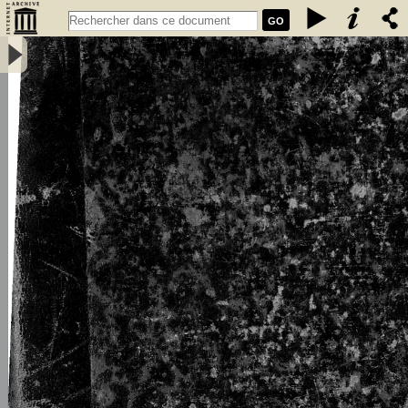
GO
L\'émigration bretonne en Armorique du Ve au VIIe siècle de notre
ère : thèse pour le doctorat - Loth, Joseph (1847-1934)