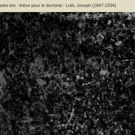
otre ère : thèse pour le doctorat - Loth, Joseph (1847-1934)