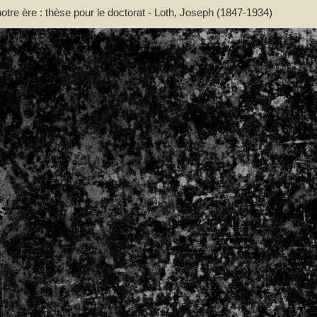
otre ère : thèse pour le doctorat - Loth, Joseph (1847-1934)