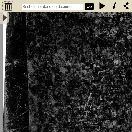
GO
L\'émigration bretonne en Armorique du Ve au VIIe siècle de notre
ère : thèse pour le doctorat - Loth, Joseph (1847-1934)